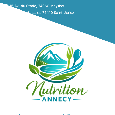
15 Av. du Stade, 74960 Meythet
638 route de sales 74410 Saint-Jorioz
06 82 04 12 15
Prendre rdv