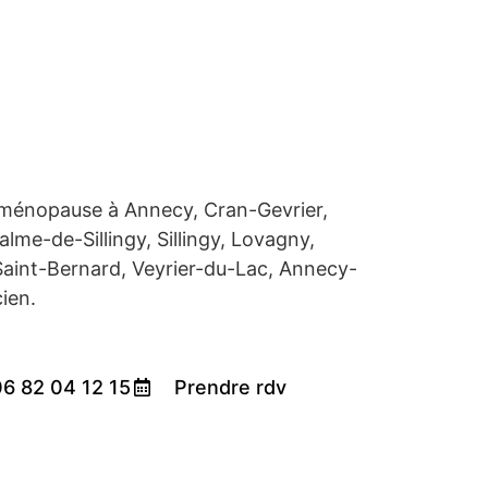
 ménopause à Annecy, Cran-Gevrier,
lme-de-Sillingy, Sillingy, Lovagny,
Saint-Bernard, Veyrier-du-Lac, Annecy-
ien.
6 82 04 12 15
Prendre rdv