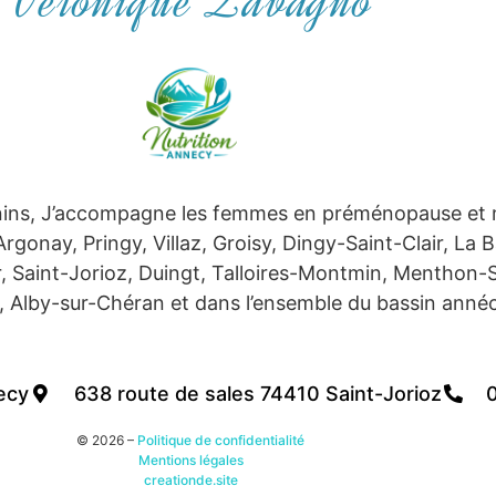
Véronique Zavagno
éminins, J’accompagne les femmes en préménopause et
onay, Pringy, Villaz, Groisy, Dingy-Saint-Clair, La Ba
, Saint-Jorioz, Duingt, Talloires-Montmin, Menthon-
y, Alby-sur-Chéran et dans l’ensemble du bassin annéc
ecy
638 route de sales 74410 Saint-Jorioz
0
© 2026 –
Politique de confidentialité
Mentions légales
creationde.site