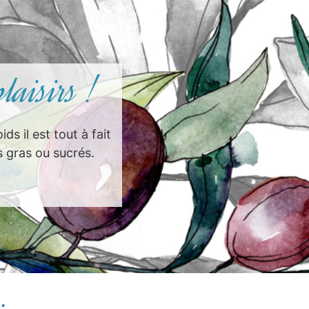
laisirs !
s il est tout à fait
s gras ou sucrés.