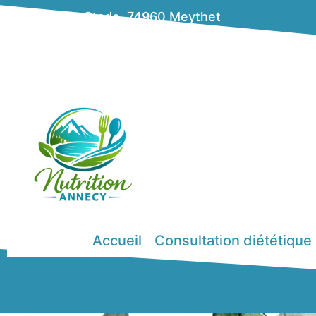
15 Av. du Stade, 74960 Meythet
638 route de sales 74410 Saint-Jorioz
06 82 04 12 15
Prendre rdv
Accueil
Consultation diététique