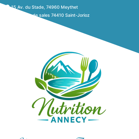
15 Av. du Stade, 74960 Meythet
638 route de sales 74410 Saint-Jorioz
06 82 04 12 15
Prendre rdv