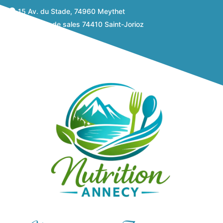
15 Av. du Stade, 74960 Meythet
638 route de sales 74410 Saint-Jorioz
06 82 04 12 15
Prendre rdv